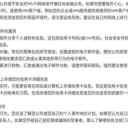
Wi-Fi
公共或不安全的
网络来开展任何金融业务。如果你想要格外小心，
i
时，请使用
客户端，例如您的企业或
服务提供商提供的
客户
VPN
VPN
VPN
风险添加到您的家庭环境时，请注意这些风险。建议在自己的网络上进行
邮件的漏洞
(
邮件分享个人或财务信息。这包括信用卡号码
或
号码
，社会安全号
CVV
)
阅读。
诈骗。常见的策略包括拼写错误，创建虚假的电子邮件链，模仿公司高管
要相信要求您汇款或从事其他异常行为的电子邮件。
事进行购物，汇款或通过电子邮件付款，请提供密码密码。强烈建议使用
站上存储您的信用卡详细信息
买时，可能更容易在网站或计算机上存储信用卡信息，但这是信用卡信息
卡对帐单的习惯。在线存储您的信用卡详细信息是您的信息受到损害的一
拨号
行为，您应该了解您公司或您自己的个人事件响应计划。如果您认为自己
联系人。如果您怀疑自己是犯罪或骗局的受害者，那么了解哪些执法部门