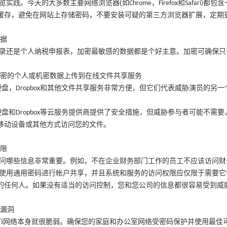
(
览实践。今天的大多数主要网络浏览器
如
，
和
都包含
Chrome
Firefox
Safari)
缓存，避免在网站上存储密码，不要安装可疑的第三方浏览器扩展，定期
数据
录还是个人纳税申报表，加密最敏感的数据都是个好主意。加密可确保只
加密的个人或机密数据上传到在线文件共享服务
硬盘，
和其他文件共享服务非常方便，但它们代表威胁演员的另一
Dropbox
。
硬盘和
等云服务提供商提供了安全措施，但威胁参与者可能不需要
Dropbox
移动设备或其他方式访问您的文件。
权限
问哪些信息非常重要。例如，不在企业财务部门工作的员工不应该访问财
使用通用密码进行帐户共享，并且系统和服务的访问权限应仅限于需要它
的任何人。如果没有适当的访问控制，您和您公司的信息都很容易受到威
的漏洞
i
网络本身就很脆弱。确保您的家庭和办公室网络受密码保护并使用最佳