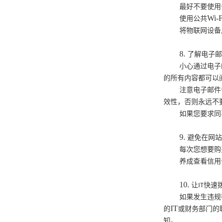
最好不要使用
Wi-F
使用公共
将物联网设备
8.
了解电子
小心通过电子
的所有内容都可以
注意电子邮件
效性，否则永远不
如果您要求同
9.
避免在网
每次您想要购
养成查看信用
10.
让
快速
IT
如果发生违规
IT
的
或财务部门的
知。