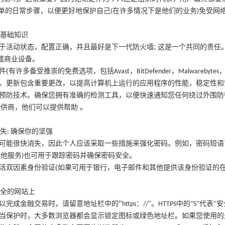
单的日常步骤，以便更好地保护自己
在许多情况下是他们的业务
免受网
(
)
绍基础知识
;
于活动状态，配置正确，并且最好是下一代防火墙
这是一个共同的责任
或商业设备。
(
件
有许多备受推崇的免费选项，包括
，
，
Avast
BitDefender
Malwarebytes
。更新包含重要更改，以提高计算机上运行的应用程序的性能，稳定性和
预防技术。确保您拥有准确的检测工具，以便快速通知您任何绕过外围防
提供商，他们可以提供帮助
。
失
确保你的坚强
;
可能很快消失，因此个人应该采取一些措施来强化密码。例如，密码短语
其他服务
也可用于跟踪密码并确保密码安全。
)
(
活双因素身份验证
如果可用于银行，电子邮件和其他提供该身份验证的
安全的网站上
“
以完成金融交易时，请留意地址栏中的
：
”。
中的“
”代表“
https
//
HTTPS
S
当保护时，大多数浏览器都会显示锁定图标或绿色地址栏。如果您使用的