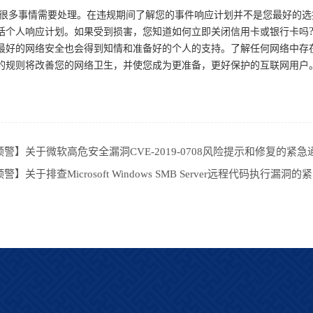
很多事情需要处理。在违规期间了解您的事件响应计划并不是您最好的选
括个人响应计划。如果受到损害，您知道如何立即关闭信用卡或银行卡吗
最好的网络安全也会得到知情和准备好的个人的支持。了解任何网络中存
的规则将改善您的网络卫生，并使您成为更准备，更好保护的互联网用户
警】关于微软高危安全漏洞CVE-2019-0708风险提示和修复的紧急
】关于排查Microsoft Windows SMB Server远程代码执行漏洞