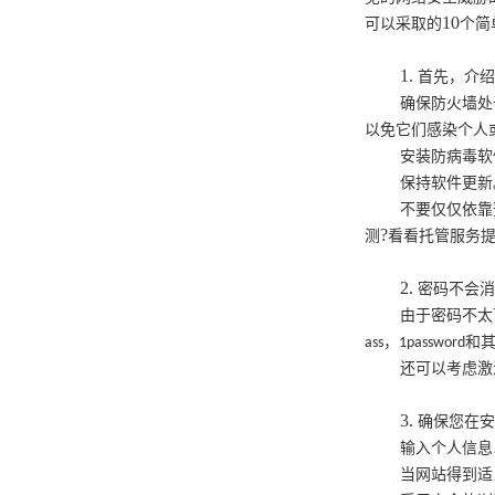
10
可以采取的
个简
1.
首先，介
确保防火墙处
以免它们感染个人
安装防病毒软
保持软件更新
不要仅仅依靠
?
测
看看托管服务
2.
密码不会消
由于密码不太
，
和
ass
1password
还可以考虑激
3.
确保您在
输入个人信息
当网站得到适